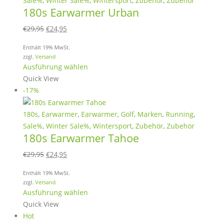
Sale%
,
Winter Sale%
,
Wintersport
,
Zubehör
,
Zubehör
180s Earwarmer Urban
Die
Optionen
Ursprünglicher
Aktueller
€
29,95
€
24,95
können
Preis
Preis
auf
Enthält 19% MwSt.
war:
ist:
zzgl.
Versand
der
€29,95
€24,95.
Dieses
Ausführung wählen
Produktseite
Produkt
Quick View
gewählt
weist
-17%
werden
mehrere
Varianten
180s
,
Earwarmer
,
Earwarmer
,
Golf
,
Marken
,
Running
,
auf.
Sale%
,
Winter Sale%
,
Wintersport
,
Zubehör
,
Zubehör
180s Earwarmer Tahoe
Die
Optionen
Ursprünglicher
Aktueller
€
29,95
€
24,95
können
Preis
Preis
auf
Enthält 19% MwSt.
war:
ist:
zzgl.
Versand
der
€29,95
€24,95.
Dieses
Ausführung wählen
Produktseite
Produkt
Quick View
gewählt
weist
Hot
werden