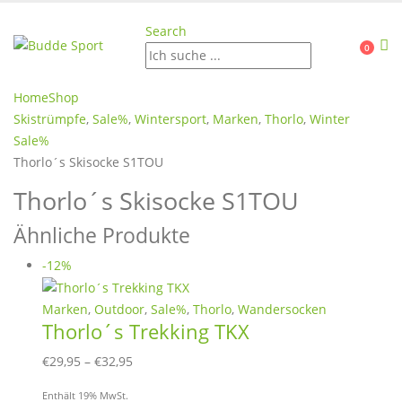
Search
0
Home
Shop
Skistrümpfe
,
Sale%
,
Wintersport
,
Marken
,
Thorlo
,
Winter
Sale%
Thorlo´s Skisocke S1TOU
Thorlo´s Skisocke S1TOU
Ähnliche Produkte
-12%
Marken
,
Outdoor
,
Sale%
,
Thorlo
,
Wandersocken
Thorlo´s Trekking TKX
Preisspanne:
€
29,95
–
€
32,95
€29,95
Enthält 19% MwSt.