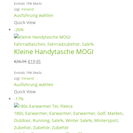
können
Enthält 19% MwSt.
zzgl.
Versand
auf
Dieses
Ausführung wählen
der
Produkt
Quick View
Produktseite
weist
-26%
gewählt
mehrere
werden
Varianten
Fahrradtaschen
,
Fahrradzubehör
,
Sale%
Kleine Handytasche MOGI
auf.
Die
Ursprünglicher
Aktueller
€
26,95
€
19,95
Optionen
Preis
Preis
können
Enthält 19% MwSt.
war:
ist:
zzgl.
Versand
auf
€26,95
€19,95.
Dieses
Ausführung wählen
der
Produkt
Quick View
Produktseite
weist
-17%
gewählt
mehrere
werden
Varianten
180s
,
Earwarmer
,
Earwarmer
,
Earwarmer
,
Golf
,
Marken
,
auf.
Outdoor
,
Running
,
Sale%
,
Winter Sale%
,
Wintersport
,
Die
Zubehör
,
Zubehör
,
Zubehör