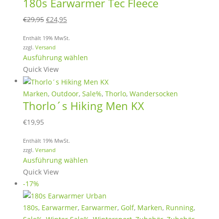
180s Earwarmer Tec Fleece
Optionen
können
Ursprünglicher
Aktueller
€
29,95
€
24,95
auf
Preis
Preis
der
Enthält 19% MwSt.
war:
ist:
zzgl.
Versand
Produktseite
€29,95
€24,95.
Dieses
Ausführung wählen
gewählt
Produkt
Quick View
werden
weist
mehrere
Marken
,
Outdoor
,
Sale%
,
Thorlo
,
Wandersocken
Thorlo´s Hiking Men KX
Varianten
auf.
€
19,95
Die
Optionen
Enthält 19% MwSt.
zzgl.
Versand
können
Dieses
Ausführung wählen
auf
Produkt
Quick View
der
weist
-17%
Produktseite
mehrere
gewählt
Varianten
180s
,
Earwarmer
,
Earwarmer
,
Golf
,
Marken
,
Running
,
werden
auf.