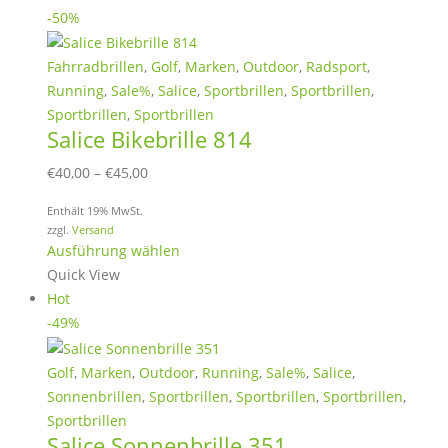
mehrere
-50%
Varianten
auf.
Fahrradbrillen
,
Golf
,
Marken
,
Outdoor
,
Radsport
,
Die
Running
,
Sale%
,
Salice
,
Sportbrillen
,
Sportbrillen
,
Optionen
Sportbrillen
,
Sportbrillen
Salice Bikebrille 814
können
auf
Preisspanne:
€
40,00
–
€
45,00
der
€40,00
Produktseite
Enthält 19% MwSt.
bis
zzgl.
Versand
gewählt
€45,00
Dieses
Ausführung wählen
werden
Produkt
Quick View
weist
Hot
mehrere
-49%
Varianten
auf.
Golf
,
Marken
,
Outdoor
,
Running
,
Sale%
,
Salice
,
Die
Sonnenbrillen
,
Sportbrillen
,
Sportbrillen
,
Sportbrillen
,
Optionen
Sportbrillen
Salice Sonnenbrille 351
können