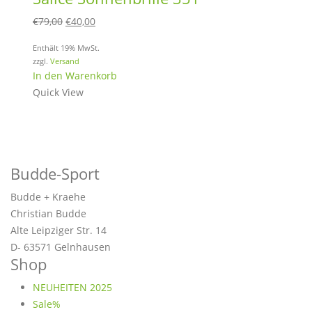
auf
Ursprünglicher
Aktueller
€
79,00
€
40,00
der
Preis
Preis
Produktseite
Enthält 19% MwSt.
war:
ist:
zzgl.
Versand
gewählt
€79,00
€40,00.
In den Warenkorb
werden
Quick View
Budde-Sport
Budde + Kraehe
Christian Budde
Alte Leipziger Str. 14
D- 63571 Gelnhausen
Shop
NEUHEITEN 2025
Sale%