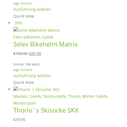
bis
zzgl.
Versand
€32,95
Dieses
Ausführung wählen
Produkt
Quick View
weist
-39%
mehrere
Varianten
Fahrradhelme
,
Sale%
Selev Bikehelm Matrix
auf.
Die
Ursprünglicher
Aktueller
€
139,95
€
85,00
Optionen
Preis
Preis
können
Enthält 19% MwSt.
war:
ist:
zzgl.
Versand
auf
€139,95
€85,00.
Dieses
Ausführung wählen
der
Produkt
Quick View
Produktseite
weist
gewählt
mehrere
Marken
,
Sale%
,
Skistrümpfe
,
Thorlo
,
Winter Sale%
,
werden
Varianten
Wintersport
Thorlo´s Skisocke SKX
auf.
Die
€
39,95
Optionen