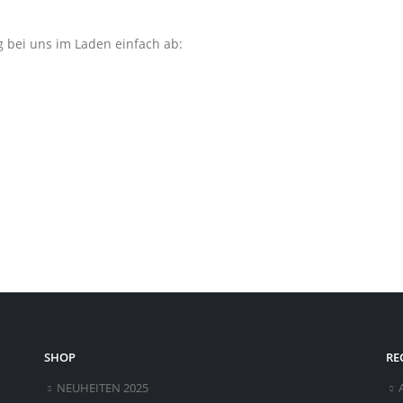
ng bei uns im Laden einfach ab:
SHOP
RE
NEUHEITEN 2025