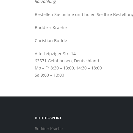
Barzahlung
Bestellen Sie online und holen Sie Ihre Bestellu
Budde + Kraehe
Christian Budde
Alte Leipziger Str. 14
63571 Gelnhausen, Deutschland
Mo – Fr 8:30 – 13:00, 14:30 – 18:00
Sa 9:00 – 13:00
BUDDE-SPORT
Budde + Kraehe