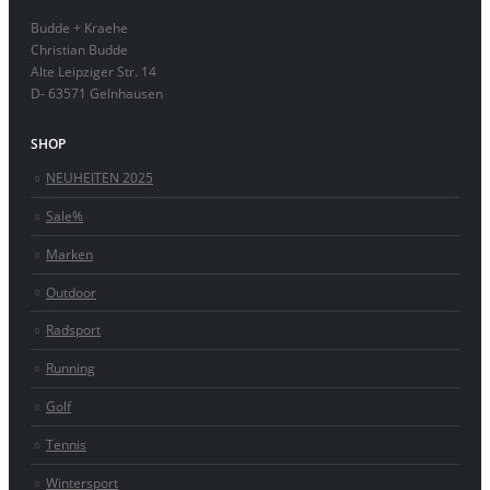
Budde + Kraehe
Christian Budde
Alte Leipziger Str. 14
D- 63571 Gelnhausen
SHOP
NEUHEITEN 2025
Sale%
Marken
Outdoor
Radsport
Running
Golf
Tennis
Wintersport