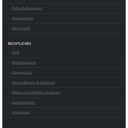
Rollen & Bandagen
Reparaturkits
Face Shield
RECHTLICHES
AGB
Bestellvorgang
Datenschutz
Versandkosten & Lieferung
Widerruf und Widerruf starten
Zahlungsarten
Impressum