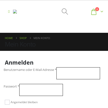
0
HOME
SHOP
MEIN KONTO
Mein Konto
Anmelden
Erforderlich
Benutzername oder E-Mail-Adresse
*
Erforderlich
Passwort
*
Angemeldet bleiben