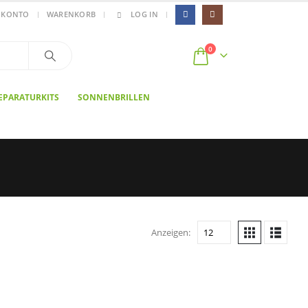
|
 KONTO
WARENKORB
LOG IN
0
EPARATURKITS
SONNENBRILLEN
Anzeigen: