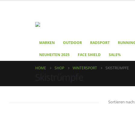
MARKEN
OUTDOOR
RADSPORT
RUNNIN
NEUHEITEN 2025
FACE SHIELD
SALE%
HOME
SHOP
WINTERSPORT
SKISTRÜMPFE
Skistrümpfe
Sortieren nach