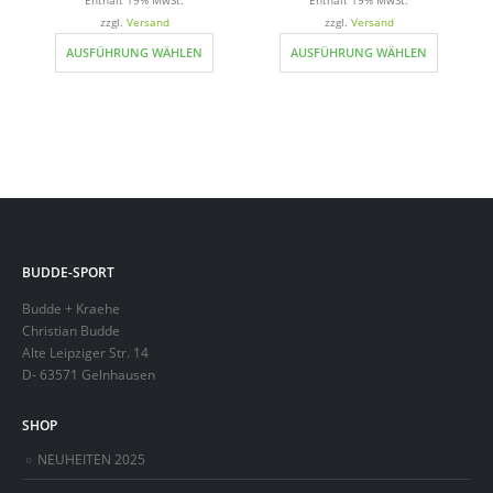
€79,95
zzgl.
Versand
zzgl.
Versand
Dieses Produkt weist mehrere Varianten auf. Die Optionen können auf der Produktseite gewählt werden
Dieses Produkt weist mehrere Varianten auf. Die Optionen können auf der Produktseite gewählt werden
AUSFÜHRUNG WÄHLEN
AUSFÜHRUNG WÄHLEN
BUDDE-SPORT
Budde + Kraehe
Christian Budde
Alte Leipziger Str. 14
D- 63571 Gelnhausen
SHOP
NEUHEITEN 2025