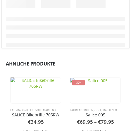
ÄHNLICHE PRODUKTE
-30%
FAHRRADBRILLEN
,
GOLF
,
MARKEN
,
OUTDOOR
,
RADSPORT
FAHRRADBRILLEN
,
RUNNING
,
GOLF
,
SALICE
,
MARKEN
,
SPORTBRILLEN
,
OUTDOOR
,
,
S
SALICE Bikebrille 705RW
Salice 005
Preiss
€
34,95
€
69,95
–
€
79,95
€69,95
bis
Enthält 19% MwSt.
Enthält 19% MwSt.