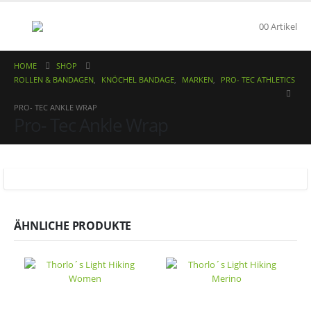
0
0 Artikel
HOME
SHOP
ROLLEN & BANDAGEN
,
KNÖCHEL BANDAGE
,
MARKEN
,
PRO- TEC ATHLETICS
PRO- TEC ANKLE WRAP
Pro- Tec Ankle Wrap
ÄHNLICHE PRODUKTE