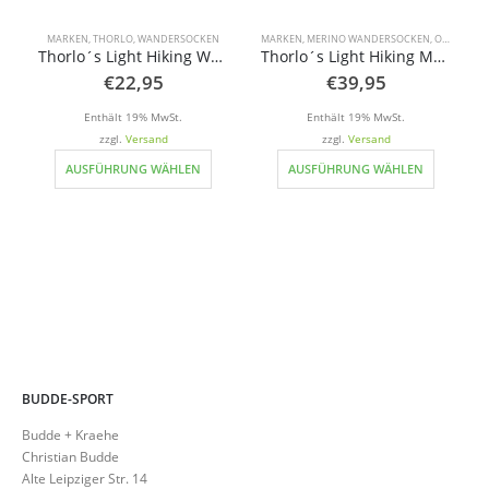
MARKEN
,
THORLO
,
WANDERSOCKEN
MARKEN
,
MERINO WANDERSOCKEN
,
OUTDOOR
,
Thorlo´s Light Hiking Women
Thorlo´s Light Hiking Merino
€
22,95
€
39,95
Enthält 19% MwSt.
Enthält 19% MwSt.
zzgl.
Versand
zzgl.
Versand
Dieses Produkt weist mehrere Varianten auf. Die Optionen können auf der Produktseite gewählt werden
Dieses Produkt weist mehrere Varianten auf. Die Optionen können auf der Produktseite gewählt werden
AUSFÜHRUNG WÄHLEN
AUSFÜHRUNG WÄHLEN
BUDDE-SPORT
Budde + Kraehe
Christian Budde
Alte Leipziger Str. 14