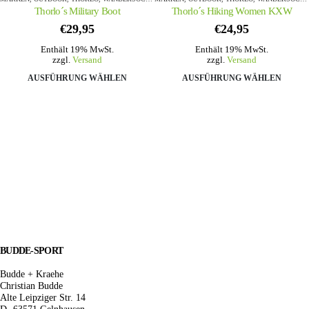
Thorlo´s Military Boot
Thorlo´s Hiking Women KXW
€
29,95
€
24,95
Enthält 19% MwSt.
Enthält 19% MwSt.
zzgl.
Versand
zzgl.
Versand
Dieses Produkt weist mehrere Varianten auf. Die Optionen können auf der Produktseite gewählt werden
Dieses Produkt weist mehrere Varianten auf. Die Optionen können
AUSFÜHRUNG WÄHLEN
AUSFÜHRUNG WÄHLEN
BUDDE-SPORT
Budde + Kraehe
Christian Budde
Alte Leipziger Str. 14