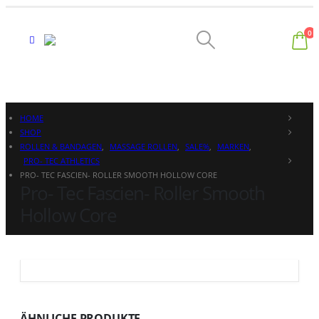
0
HOME
SHOP
ROLLEN & BANDAGEN
,
MASSAGE ROLLEN
,
SALE%
,
MARKEN
,
PRO- TEC ATHLETICS
PRO- TEC FASCIEN- ROLLER SMOOTH HOLLOW CORE
Pro- Tec Fascien- Roller Smooth
Hollow Core
ÄHNLICHE PRODUKTE