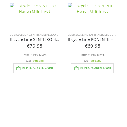
BL BICYCLE LINE
,
FAHRRADBEKLEIDUNG
,
MARKEN
BL BICYCLE LINE
,
TRIKOTS
,
FAHRRADBEKLEIDUNG
,
MARK
Bicycle Line SENTIERO Herren MTB Trikot
Bicycle Line PONENTE Herren MTB Trikot
€
79,95
€
69,95
B
Enthält 19% MwSt.
Enthält 19% MwSt.
zzgl.
Versand
zzgl.
Versand
IN DEN WARENKORB
IN DEN WARENKORB