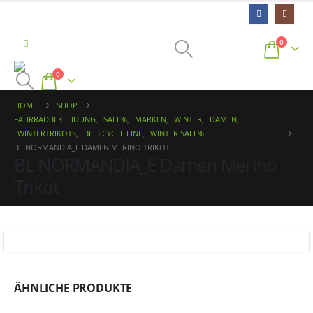
0
0
HOME
SHOP
FAHRRADBEKLEIDUNG
,
SALE%
,
MARKEN
,
WINTER
,
DAMEN
,
WINTERTRIKOTS
,
BL BICYCLE LINE
,
WINTER SALE%
BL NORMANDIA_E DAMEN MERINO TRIKOT
BL NORMANDIA_E Damen Merino
Trikot
ÄHNLICHE PRODUKTE