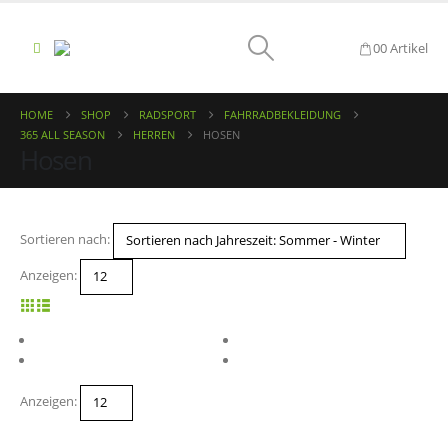
0
0 Artikel
HOME
SHOP
RADSPORT
FAHRRADBEKLEIDUNG
365 ALL SEASON
HERREN
HOSEN
Hosen
Sortieren nach:
Anzeigen:
Anzeigen: