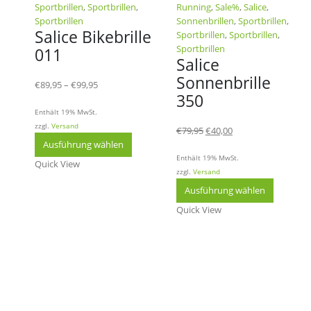
Sportbrillen
,
Sportbrillen
,
Running
,
Sale%
,
Salice
,
Sportbrillen
Sonnenbrillen
,
Sportbrillen
,
Salice Bikebrille
Sportbrillen
,
Sportbrillen
,
Sportbrillen
011
Salice
Sonnenbrille
Preisspanne:
€
89,95
–
€
99,95
350
€89,95
bis
Enthält 19% MwSt.
€99,95
zzgl.
Versand
Ursprünglicher
Aktueller
€
79,95
€
40,00
Dieses
Preis
Preis
Ausführung wählen
Produkt
war:
ist:
Enthält 19% MwSt.
Quick View
weist
€79,95
€40,00.
zzgl.
Versand
mehrere
Dieses
Ausführung wählen
Varianten
Produkt
auf.
Quick View
weist
Die
mehrere
Optionen
Variante
können
auf.
auf
Die
der
Optione
Produktseite
können
gewählt
auf