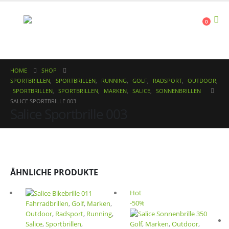
0
HOME
SHOP
SPORTBRILLEN
,
SPORTBRILLEN
,
RUNNING
,
GOLF
,
RADSPORT
,
OUTDOOR
,
SPORTBRILLEN
,
SPORTBRILLEN
,
MARKEN
,
SALICE
,
SONNENBRILLEN
SALICE SPORTBRILLE 003
Salice Sportbrille 003
ÄHNLICHE PRODUKTE
Hot
-50%
Fahrradbrillen
,
Golf
,
Marken
,
Outdoor
,
Radsport
,
Running
,
Salice
,
Sportbrillen
,
Golf
,
Marken
,
Outdoor
,