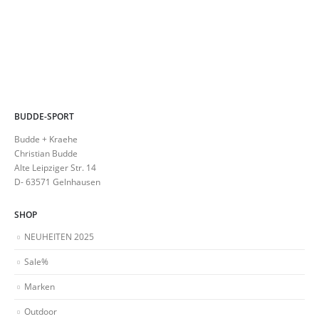
werden
der
Produkts
gewählt
werden
BUDDE-SPORT
Budde + Kraehe
Christian Budde
Alte Leipziger Str. 14
D- 63571 Gelnhausen
SHOP
NEUHEITEN 2025
Sale%
Marken
Outdoor