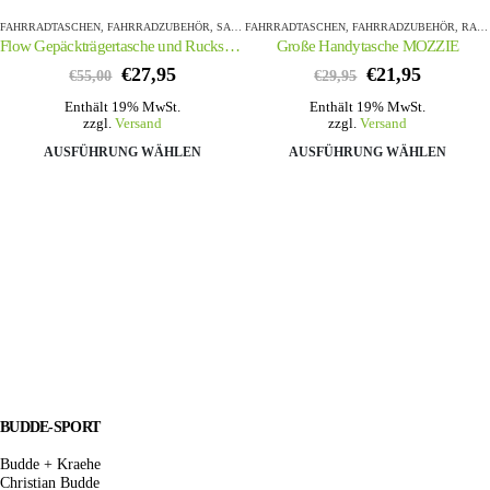
FAHRRADTASCHEN
,
FAHRRADZUBEHÖR
,
SALE%
FAHRRADTASCHEN
,
FAHRRADZUBEHÖR
,
RADSPORT
Flow Gepäckträgertasche und Rucksack
Große Handytasche MOZZIE
Ursprünglicher
Aktueller
Ursprüngliche
Aktuell
€
27,95
€
21,95
€
55,00
€
29,95
Preis
Preis
Preis
Preis
Enthält 19% MwSt.
Enthält 19% MwSt.
war:
ist:
war:
ist:
zzgl.
Versand
zzgl.
Versand
€55,00
€27,95.
Dieses Produkt weist mehrere Varianten auf. Die Optionen können auf der Produktseite gewählt werden
€29,95
€21,95.
Dieses Produkt weist mehrere Varianten auf. Die Optionen können
AUSFÜHRUNG WÄHLEN
AUSFÜHRUNG WÄHLEN
BUDDE-SPORT
Budde + Kraehe
Christian Budde