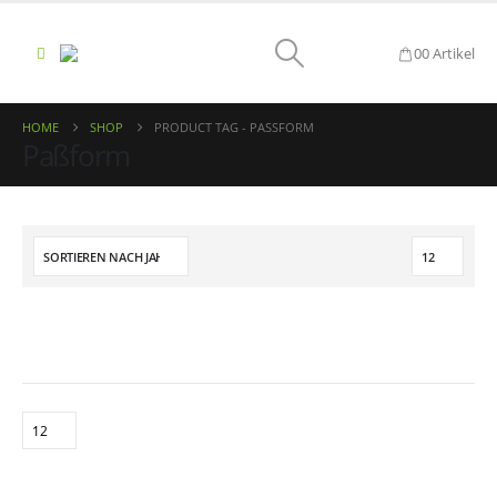
0
0 Artikel
HOME
SHOP
PRODUCT TAG -
PASSFORM
Paßform