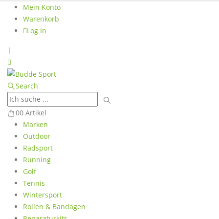
Mein Konto
Warenkorb
Log In
|
Search
0
0 Artikel
Marken
Outdoor
Radsport
Running
Golf
Tennis
Wintersport
Rollen & Bandagen
Reparaturkits