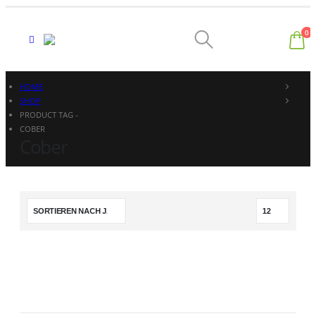
0
HOME
SHOP
PRODUCT TAG -
COBER
Cober