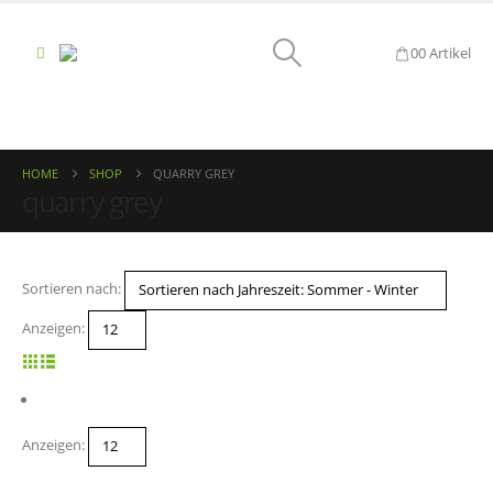
0
0 Artikel
HOME
SHOP
QUARRY GREY
quarry grey
Sortieren nach:
Anzeigen:
Anzeigen: