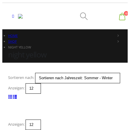
0
HOME
SHOP
NIGHT YELLOW
night yellow
Sortieren nach:
Anzeigen:
Anzeigen: