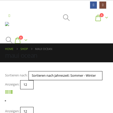
0
0
HOME
SHOP
MAUI OCEAN
maui ocean
Sortieren nach:
Anzeigen:
Anzeigen: