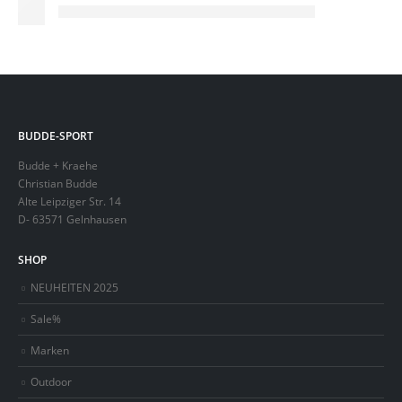
BUDDE-SPORT
Budde + Kraehe
Christian Budde
Alte Leipziger Str. 14
D- 63571 Gelnhausen
SHOP
NEUHEITEN 2025
Sale%
Marken
Outdoor