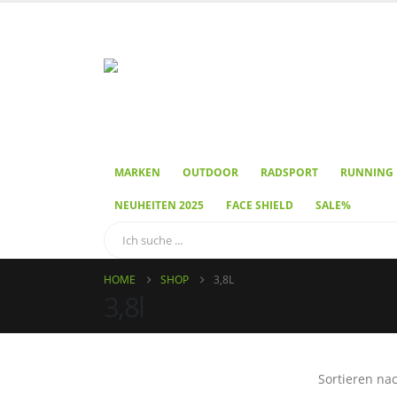
MARKEN
OUTDOOR
RADSPORT
RUNNING
NEUHEITEN 2025
FACE SHIELD
SALE%
HOME
SHOP
3,8L
3,8l
Sortieren nac