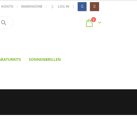
|
N KONTO
WARENKORB
LOG IN
0
ARATURKITS
SONNENBRILLEN