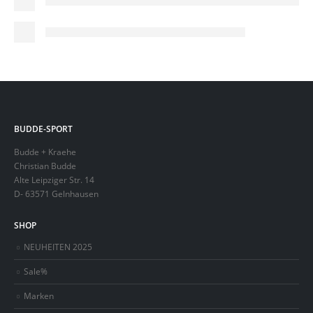
BUDDE-SPORT
Budde + Kraehe
Christian Budde
Alte Leipziger Str. 14
D- 63571 Gelnhausen
SHOP
NEUHEITEN 2025
Sale%
Marken