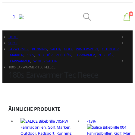
0
HOME
SHOP
EARWARMER
,
RUNNING
,
SALE%
,
GOLF
,
WINTERSPORT
,
OUTDOOR
,
MARKEN
,
180S
,
ZUBEHÖR
,
ZUBEHÖR
,
EARWARMER
,
ZUBEHÖR
,
EARWARMER
,
WINTER SALE%
180S EARWARMER TEC FLEECE
180s Earwarmer Tec Fleece
ÄHNLICHE PRODUKTE
-13%
Fahrradbrillen
,
Golf
,
Marken
,
Outdoor
,
Radsport
,
Running
,
Fahrradbrillen
,
Golf
,
Marke