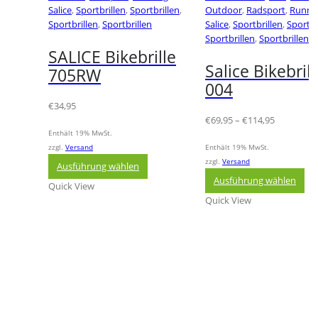
Salice
,
Sportbrillen
,
Sportbrillen
,
Outdoor
,
Radsport
,
Runni
Sportbrillen
,
Sportbrillen
Salice
,
Sportbrillen
,
Sportbr
Sportbrillen
,
Sportbrillen
SALICE Bikebrille
Salice Bikebrill
705RW
004
€
34,95
Preisspan
€
69,95
–
€
114,95
€69,95
Enthält 19% MwSt.
bis
zzgl.
Versand
Enthält 19% MwSt.
Dieses
€114,95
zzgl.
Versand
Ausführung wählen
Produkt
Die
Ausführung wählen
Quick View
weist
Pr
Quick View
mehrere
wei
Varianten
me
auf.
Var
Die
auf
Optionen
Die
können
Op
auf
kö
der
auf
Produktseite
der