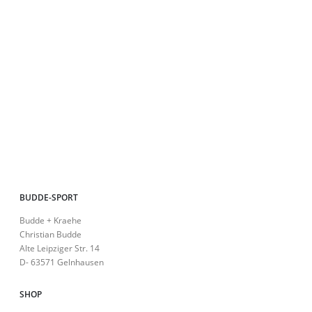
gewählt
Pro
werden
ge
we
BUDDE-SPORT
Budde + Kraehe
Christian Budde
Alte Leipziger Str. 14
D- 63571 Gelnhausen
SHOP