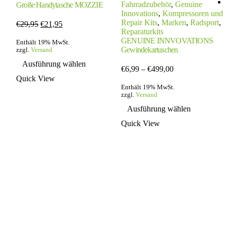
Fahrradzubehör
,
Genuine
Große Handytasche MOZZIE
Innovations
,
Kompressoren und
Repair Kits
,
Marken
,
Radsport
,
Ursprünglicher
Aktueller
€
29,95
€
21,95
Reparaturkits
Preis
Preis
GENUINE INNVOVATIONS
war:
ist:
Enthält 19% MwSt.
Gewindekartuschen
zzgl.
Versand
€29,95
€21,95.
Dieses
Ausführung wählen
Produkt
Preisspanne:
€
6,99
–
€
499,00
weist
€6,99
Quick View
mehrere
bis
Enthält 19% MwSt.
Varianten
zzgl.
Versand
€499,00
Dieses
auf.
Ausführung wählen
Produkt
Die
weist
Optionen
Quick View
mehrere
können
Variante
auf
auf.
der
Die
Produktseite
Optionen
gewählt
können
werden
auf
der
Produktse
gewählt
werden