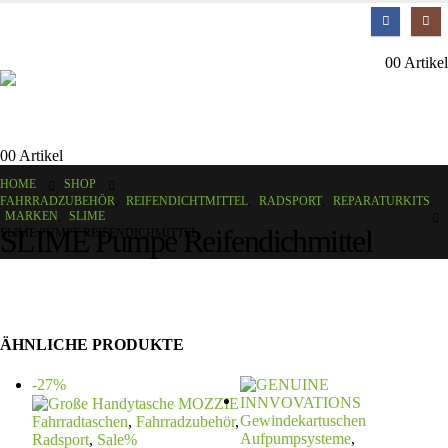
0
0 Artikel
0
0 Artikel
HOME
SHOP
FAHRRADZUBEHÖR
,
REIFENDICHTMITTEL
,
RADSPORT
,
REPARATURKITS
,
MARKEN
,
SLIME
SLIME Pumpe Reifendichmittel
SLIME PUMPE REIFENDICHMITTEL
ÄHNLICHE PRODUKTE
-27%
Fahrradtaschen
,
Fahrradzubehör
,
Aufpumpsysteme
,
Radsport
,
Sale%