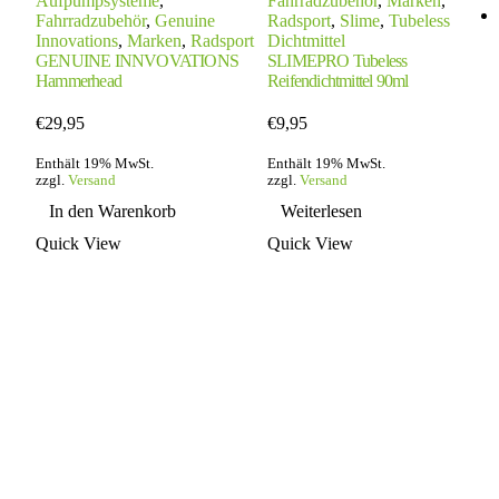
Aufpumpsysteme
,
Fahrradzubehör
,
Marken
,
Fahrradzubehör
,
Genuine
Radsport
,
Slime
,
Tubeless
Innovations
,
Marken
,
Radsport
Dichtmittel
GENUINE INNVOVATIONS
SLIMEPRO Tubeless
Hammerhead
Reifendichtmittel 90ml
€
29,95
€
9,95
Enthält 19% MwSt.
Enthält 19% MwSt.
zzgl.
Versand
zzgl.
Versand
In den Warenkorb
Weiterlesen
Quick View
Quick View