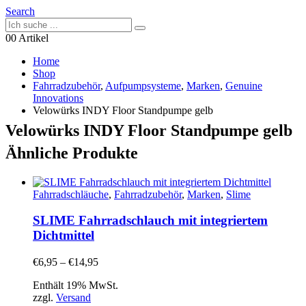
Search
0
0 Artikel
Home
Shop
Fahrradzubehör
,
Aufpumpsysteme
,
Marken
,
Genuine
Innovations
Velowürks INDY Floor Standpumpe gelb
Velowürks INDY Floor Standpumpe gelb
Ähnliche Produkte
Fahrradschläuche
,
Fahrradzubehör
,
Marken
,
Slime
SLIME Fahrradschlauch mit integriertem
Dichtmittel
Preisspanne:
€
6,95
–
€
14,95
€6,95
Enthält 19% MwSt.
bis
zzgl.
Versand
€14,95