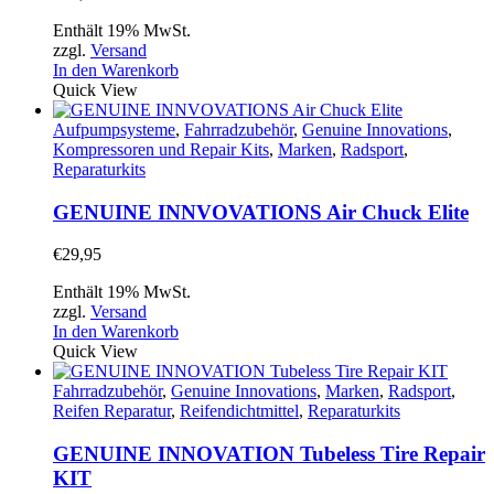
der
Produktseite
Enthält 19% MwSt.
gewählt
zzgl.
Versand
werden
In den Warenkorb
Quick View
Aufpumpsysteme
,
Fahrradzubehör
,
Genuine Innovations
,
Kompressoren und Repair Kits
,
Marken
,
Radsport
,
Reparaturkits
GENUINE INNVOVATIONS Air Chuck Elite
€
29,95
Enthält 19% MwSt.
zzgl.
Versand
In den Warenkorb
Quick View
Fahrradzubehör
,
Genuine Innovations
,
Marken
,
Radsport
,
Reifen Reparatur
,
Reifendichtmittel
,
Reparaturkits
GENUINE INNOVATION Tubeless Tire Repair
KIT