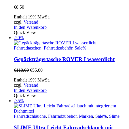
€
8,50
Enthält 19% MwSt.
zzgl.
Versand
In den Warenkorb
Quick View
-50%
Fahrradtaschen
,
Fahrradzubehör
,
Sale%
Gepäckträgertasche ROVER I wasserdicht
Ursprünglicher
Aktueller
€
110,00
€
55,00
Preis
Preis
Enthält 19% MwSt.
war:
ist:
zzgl.
Versand
€110,00
€55,00.
In den Warenkorb
Quick View
-35%
Fahrradschläuche
,
Fahrradzubehör
,
Marken
,
Sale%
,
Slime
SLIME Ultra Leicht Fahrradschlauch mit