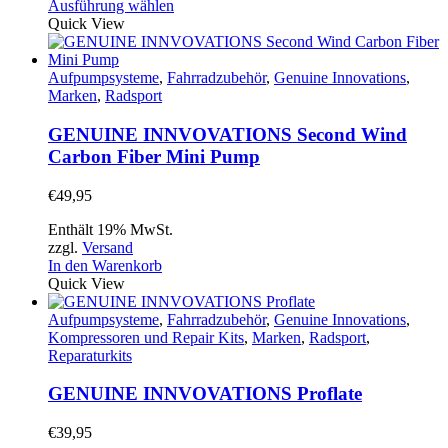
Dieses
Ausführung wählen
Produkt
Quick View
weist
mehrere
Varianten
Aufpumpsysteme
,
Fahrradzubehör
,
Genuine Innovations
,
auf.
Marken
,
Radsport
Die
Optionen
GENUINE INNVOVATIONS Second Wind
können
Carbon Fiber Mini Pump
auf
der
€
49,95
Produktseite
gewählt
Enthält 19% MwSt.
werden
zzgl.
Versand
In den Warenkorb
Quick View
Aufpumpsysteme
,
Fahrradzubehör
,
Genuine Innovations
,
Kompressoren und Repair Kits
,
Marken
,
Radsport
,
Reparaturkits
GENUINE INNVOVATIONS Proflate
€
39,95