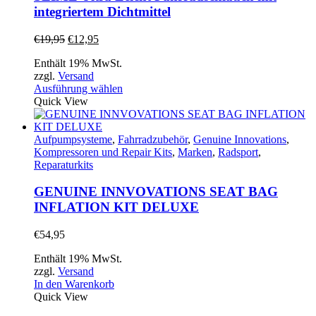
integriertem Dichtmittel
Ursprünglicher
Aktueller
€
19,95
€
12,95
Preis
Preis
Enthält 19% MwSt.
war:
ist:
zzgl.
Versand
€19,95
€12,95.
Dieses
Ausführung wählen
Produkt
Quick View
weist
mehrere
Varianten
Aufpumpsysteme
,
Fahrradzubehör
,
Genuine Innovations
,
auf.
Kompressoren und Repair Kits
,
Marken
,
Radsport
,
Die
Reparaturkits
Optionen
können
GENUINE INNVOVATIONS SEAT BAG
auf
INFLATION KIT DELUXE
der
Produktseite
€
54,95
gewählt
werden
Enthält 19% MwSt.
zzgl.
Versand
In den Warenkorb
Quick View