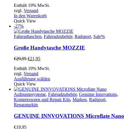
Enthält 19% MwSt.
zzgl.
Versand
In den Warenkorb
Quick View
-27%
Fahrradtaschen
,
Fahrradzubehör
,
Radsport
,
Sale%
Große Handytasche MOZZIE
Ursprünglicher
Aktueller
€
29,95
€
21,95
Preis
Preis
Enthält 19% MwSt.
war:
ist:
zzgl.
Versand
€29,95
€21,95.
Dieses
Ausführung wählen
Produkt
Quick View
weist
mehrere
Aufpumpsysteme
,
Fahrradzubehör
,
Genuine Innovations
,
Varianten
Kompressoren und Repair Kits
,
Marken
,
Radsport
,
auf.
Reparaturkits
Die
Optionen
GENUINE INNVOVATIONS Microflate Nano
können
auf
€
19,95