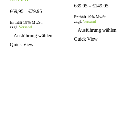
Preisspanne:
€
89,95
–
€
149,95
Preisspanne:
€89,95
€
69,95
–
€
79,95
€69,95
bis
Enthält 19% MwSt.
bis
zzgl.
Versand
€149,95
Enthält 19% MwSt.
Dieses
zzgl.
Versand
€79,95
Ausführung wählen
Dieses
Produkt
Ausführung wählen
Produkt
weist
Quick View
weist
mehrere
Quick View
mehrere
Variante
Varianten
auf.
auf.
Die
Die
Optionen
Optionen
können
können
auf
auf
der
der
Produktse
Produktseite
gewählt
gewählt
werden
werden