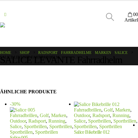
0
0
Artikel
HOME
SHOP
RADSPORT
,
FAHRRADHELME
,
MARKEN
,
SALICE
SALICE LEVANTE Fahrradhelm
SALICE LEVANTE FAHRRADHELM
ÄHNLICHE PRODUKTE
-30%
Fahrradbrillen
,
Golf
,
Marken
,
Fahrradbrillen
,
Golf
,
Marken
,
Outdoor
,
Radsport
,
Running
,
Outdoor
,
Radsport
,
Running
,
Salice
,
Sportbrillen
,
Sportbrillen
,
Salice
,
Sportbrillen
,
Sportbrillen
,
Sportbrillen
,
Sportbrillen
Sportbrillen
,
Sportbrillen
Salice Bikebrille 012
Salice 005