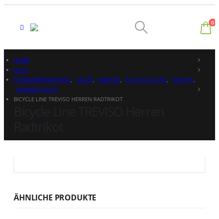
0
HOME
SHOP
FAHRRADBEKLEIDUNG
,
SALE%
,
MARKEN
,
BL BICYCLE LINE
,
TRIKOTS
,
SOMMER SALE%
BICYCLE LINE TREVISO HERREN RADTRIKOT
Bicycle Line TREVISO Herren
Radtrikot
ÄHNLICHE PRODUKTE