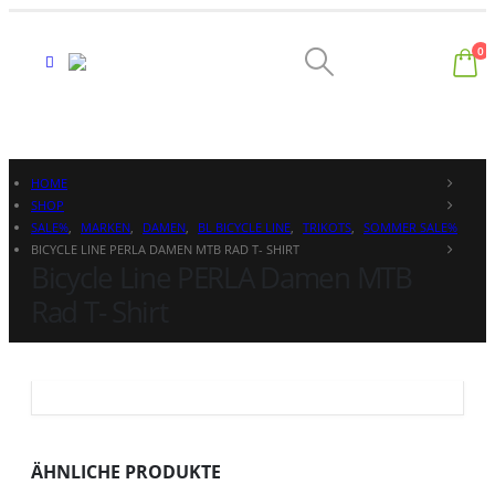
0
HOME
SHOP
SALE%
,
MARKEN
,
DAMEN
,
BL BICYCLE LINE
,
TRIKOTS
,
SOMMER SALE%
BICYCLE LINE PERLA DAMEN MTB RAD T- SHIRT
Bicycle Line PERLA Damen MTB
Rad T- Shirt
ÄHNLICHE PRODUKTE