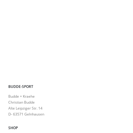
auf
Die
Op
kö
auf
der
Pro
ge
we
BUDDE-SPORT
Budde + Kraehe
Christian Budde
Alte Leipziger Str. 14
D- 63571 Gelnhausen
SHOP