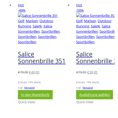
Hot
Hot
-49%
-50%
Golf
,
Marken
,
Outdoor
,
Golf
,
Marken
,
Outdoor
,
Running
,
Sale%
,
Salice
,
Running
,
Sale%
,
Salice
,
Sonnenbrillen
,
Sportbrillen
,
Sonnenbrillen
,
Sportbrillen
Sportbrillen
,
Sportbrillen
,
Sportbrillen
,
Sportbrillen
,
Sportbrillen
Sportbrillen
Salice
Salice
Sonnenbrille 351
Sonnenbrille 3
Ursprünglicher
Aktueller
Ursprünglicher
Aktueller
€
79,00
€
40,00
€
79,95
€
39,95
Preis
Preis
Preis
Preis
war:
ist:
war:
ist:
Enthält 19% MwSt.
Enthält 19% MwSt.
€79,00
€40,00.
€79,95
€39,95.
zzgl.
Versand
zzgl.
Versand
Die
In den Warenkorb
Ausführung wählen
Pr
Quick View
Quick View
wei
me
Var