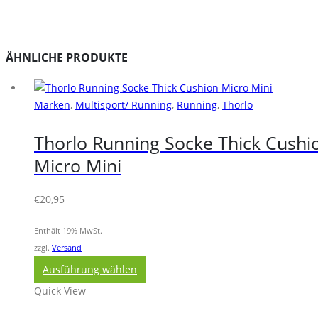
ÄHNLICHE PRODUKTE
Marken
,
Multisport/ Running
,
Running
,
Thorlo
Thorlo Running Socke Thick Cushi
Micro Mini
€
20,95
Enthält 19% MwSt.
zzgl.
Versand
Dieses
Ausführung wählen
Produkt
Quick View
weist
mehrere