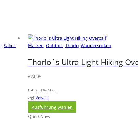
g
,
Salice
,
Marken
,
Outdoor
,
Thorlo
,
Wandersocken
Thorlo´s Ultra Light Hiking Ove
€
24,95
Enthält 19% MwSt.
zzgl.
Versand
Dieses
Ausführung wählen
Produkt
Quick View
weist
mehrere
Varianten