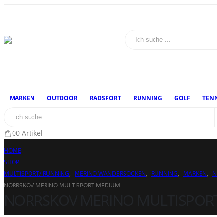
MARKEN
OUTDOOR
RADSPORT
RUNNING
GOLF
TENN
0
0 Artikel
HOME
SHOP
MULTISPORT/ RUNNING
,
MERINO WANDERSOCKEN
,
RUNNING
,
MARKEN
,
N
NORRSKOV MERINO MULTISPORT MEDIUM
NORRSKOV MERINO MULTISPOR