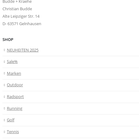
Budde + Kraehe
Christian Budde
Alte Leipziger Str. 14
D- 63571 Gelnhausen
SHOP
NEUHEITEN 2025
Sale%
Marken
Outdoor
Radsport
Running
Golf
Tennis