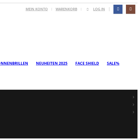
|
MEIN KONTO
WARENKORB
LOG IN
ONNENBRILLEN
NEUHEITEN 2025
FACE SHIELD
SALE%