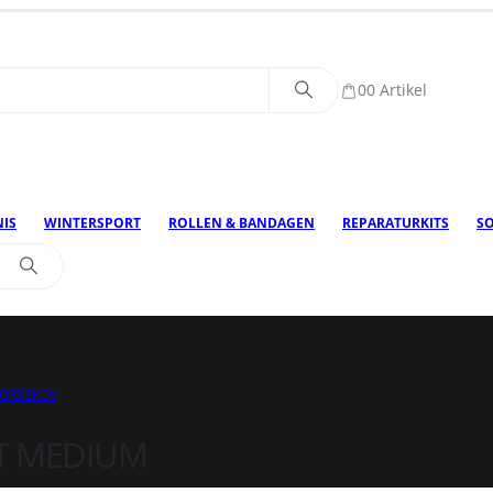
0
0 Artikel
IS
WINTERSPORT
ROLLEN & BANDAGEN
REPARATURKITS
S
ORSSKOV
T MEDIUM