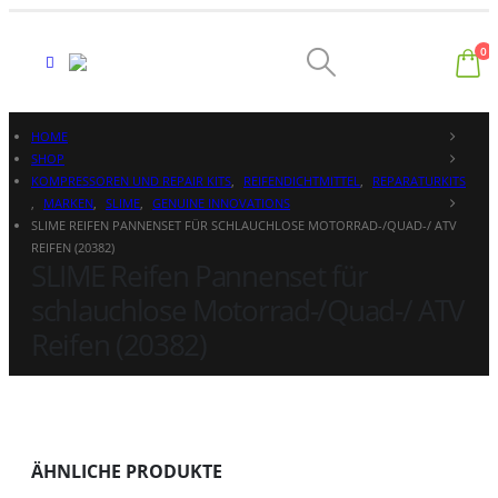
0
HOME
SHOP
KOMPRESSOREN UND REPAIR KITS
,
REIFENDICHTMITTEL
,
REPARATURKITS
,
MARKEN
,
SLIME
,
GENUINE INNOVATIONS
SLIME REIFEN PANNENSET FÜR SCHLAUCHLOSE MOTORRAD-/QUAD-/ ATV
REIFEN (20382)
SLIME Reifen Pannenset für
schlauchlose Motorrad-/Quad-/ ATV
Reifen (20382)
ÄHNLICHE PRODUKTE