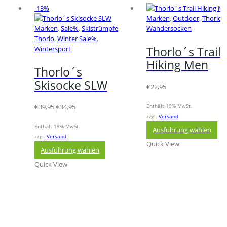
-13%
Marken
,
Outdoor
,
Thorlo
,
Marken
,
Sale%
,
Skistrümpfe
,
Wandersocken
Thorlo
,
Winter Sale%
,
Thorlo´s Trail
Wintersport
Hiking Men
Thorlo´s
Skisocke SLW
€
22,95
Ursprünglicher
Aktueller
€
39,95
€
34,95
Enthält 19% MwSt.
Preis
Preis
zzgl.
Versand
Die
war:
ist:
Enthält 19% MwSt.
Ausführung wählen
Pr
€39,95
€34,95.
zzgl.
Versand
Quick View
Dieses
wei
Ausführung wählen
Produkt
me
Quick View
weist
Var
mehrere
auf
Varianten
Die
auf.
Op
Die
kö
Optionen
auf