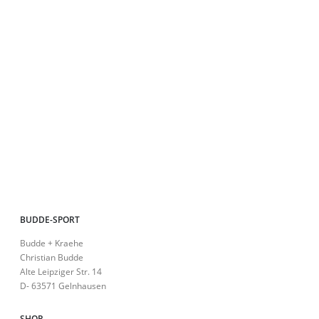
können
der
auf
Pro
der
ge
Produktseite
we
gewählt
werden
BUDDE-SPORT
Budde + Kraehe
Christian Budde
Alte Leipziger Str. 14
D- 63571 Gelnhausen
SHOP