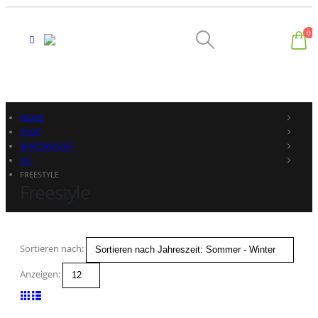
0
HOME
SHOP
WINTERSPORT
SKI
FREESTYLE
Freestyle
Sortieren nach:
Anzeigen: