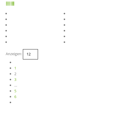
Anzeigen:
1
2
3
…
5
6