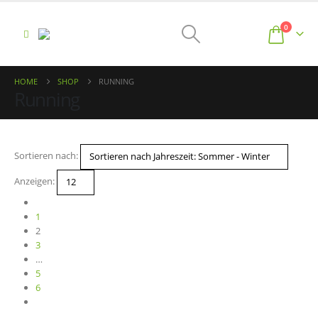
0
HOME
SHOP
RUNNING
Running
Sortieren nach:
Anzeigen:
1
2
3
…
5
6